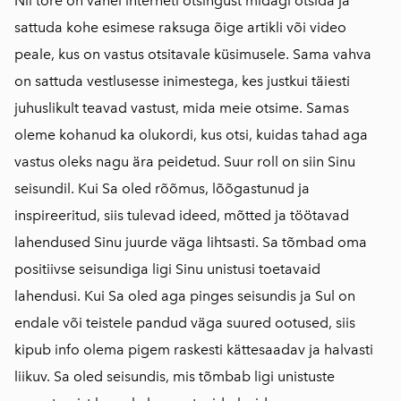
Nii tore on vahel interneti otsingust midagi otsida ja
sattuda kohe esimese raksuga õige artikli või video
peale, kus on vastus otsitavale küsimusele. Sama vahva
on sattuda vestlusesse inimestega, kes justkui täiesti
juhuslikult teavad vastust, mida meie otsime. Samas
oleme kohanud ka olukordi, kus otsi, kuidas tahad aga
vastus oleks nagu ära peidetud. Suur roll on siin Sinu
seisundil. Kui Sa oled rõõmus, lõõgastunud ja
inspireeritud, siis tulevad ideed, mõtted ja töötavad
lahendused Sinu juurde väga lihtsasti. Sa tõmbad oma
positiivse seisundiga ligi Sinu unistusi toetavaid
lahendusi. Kui Sa oled aga pinges seisundis ja Sul on
endale või teistele pandud väga suured ootused, siis
kipub info olema pigem raskesti kättesaadav ja halvasti
liikuv. Sa oled seisundis, mis tõmbab ligi unistuste