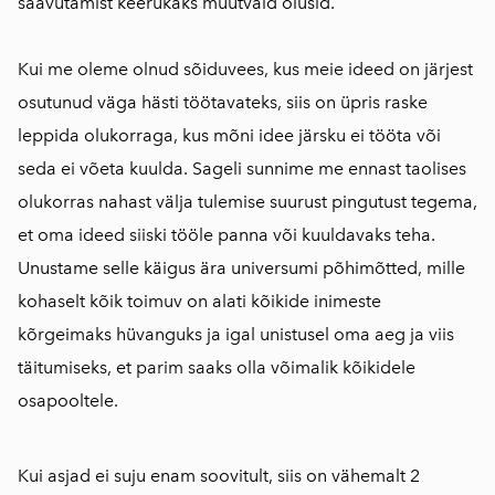
saavutamist keerukaks muutvaid olusid.
Kui me oleme olnud sõiduvees, kus meie ideed on järjest
osutunud väga hästi töötavateks, siis on üpris raske
leppida olukorraga, kus mõni idee järsku ei tööta või
seda ei võeta kuulda. Sageli sunnime me ennast taolises
olukorras nahast välja tulemise suurust pingutust tegema,
et oma ideed siiski tööle panna või kuuldavaks teha.
Unustame selle käigus ära universumi põhimõtted, mille
kohaselt kõik toimuv on alati kõikide inimeste
kõrgeimaks hüvanguks ja igal unistusel oma aeg ja viis
täitumiseks, et parim saaks olla võimalik kõikidele
osapooltele.
Kui asjad ei suju enam soovitult, siis on vähemalt 2