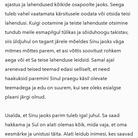
ajastus ja lahendused kõikide osapoolte jaoks. Seega
tuleb vahel vaatamata kärsitusele oodata või otsida teisi
lahendusi. Kuigi ootamine ja teiste lahenduste otsimine
tundub meile esmapilgul tülikas ja sõiduhoogu takistav,
siis üldjuhul on tagant järele mõeldes Sinu jaoks väga
mitmes mõttes parem, et asi võttis soovitust rohkem
aega või et Sa teise lahenduse leidsid. Samal ajal
arenevad teised teemad edasi selliselt, et need
haakuksid paremini Sinul praegu käsil olevate
teemadega ja edu on suurem, kui see oleks esialgse
plaani järgi olnud.
Usalda, et Sinu jaoks parim tuleb igal juhul. Sa saad
hakkama ja Sul on alati olemas kõik, mida vaja, et oma
eesmärke ja unistusi täita. Alati leidub inimesi, kes saavad