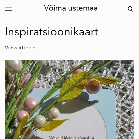
Võimalustemaa
lisati ostukorvi.
Vaata ostukorvi
Inspiratsioonikaart
Vahvaid ideid