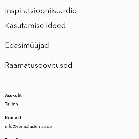
Inspiratsioonikaardid
Kasutamise ideed
Edasimüüjad
Raamatusoovitused
Asukoht
Tallinn
Kontakt
info
@
voimalustemaa.ee