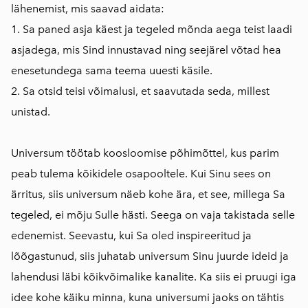
lähenemist, mis saavad aidata:
1. Sa paned asja käest ja tegeled mõnda aega teist laadi
asjadega, mis Sind innustavad ning seejärel võtad hea
enesetundega sama teema uuesti käsile.
2. Sa otsid teisi võimalusi, et saavutada seda, millest
unistad.
Universum töötab koosloomise põhimõttel, kus parim
peab tulema kõikidele osapooltele. Kui Sinu sees on
ärritus, siis universum näeb kohe ära, et see, millega Sa
tegeled, ei mõju Sulle hästi. Seega on vaja takistada selle
edenemist. Seevastu, kui Sa oled inspireeritud ja
lõõgastunud, siis juhatab universum Sinu juurde ideid ja
lahendusi läbi kõikvõimalike kanalite. Ka siis ei pruugi iga
idee kohe käiku minna, kuna universumi jaoks on tähtis