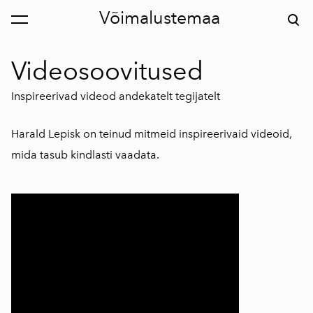
Võimalustemaa
lisati ostukorvi.
Vaata ostukorvi
Videosoovitused
Inspireerivad videod andekatelt tegijatelt
Harald Lepisk on teinud mitmeid inspireerivaid videoid,
mida tasub kindlasti vaadata.