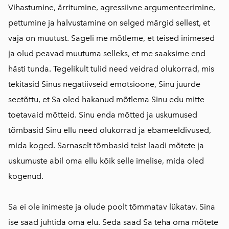
Vihastumine, ärritumine, agressiivne argumenteerimine,
pettumine ja halvustamine on selged märgid sellest, et
vaja on muutust. Sageli me mõtleme, et teised inimesed
ja olud peavad muutuma selleks, et me saaksime end
hästi tunda. Tegelikult tulid need veidrad olukorrad, mis
tekitasid Sinus negatiivseid emotsioone, Sinu juurde
seetõttu, et Sa oled hakanud mõtlema Sinu edu mitte
toetavaid mõtteid. Sinu enda mõtted ja uskumused
tõmbasid Sinu ellu need olukorrad ja ebameeldivused,
mida koged. Sarnaselt tõmbasid teist laadi mõtete ja
uskumuste abil oma ellu kõik selle imelise, mida oled
kogenud.
Sa ei ole inimeste ja olude poolt tõmmatav lükatav. Sina
ise saad juhtida oma elu. Seda saad Sa teha oma mõtete