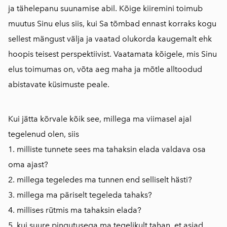
ja tähelepanu suunamise abil. Kõige kiiremini toimub
muutus Sinu elus siis, kui Sa tõmbad ennast korraks kogu
sellest mängust välja ja vaatad olukorda kaugemalt ehk
hoopis teisest perspektiivist. Vaatamata kõigele, mis Sinu
elus toimumas on, võta aeg maha ja mõtle alltoodud
abistavate küsimuste peale.
Kui jätta kõrvale kõik see, millega ma viimasel ajal
tegelenud olen, siis
1. milliste tunnete sees ma tahaksin elada valdava osa
oma ajast?
2. millega tegeledes ma tunnen end selliselt hästi?
3. millega ma päriselt tegeleda tahaks?
4. millises rütmis ma tahaksin elada?
5. kui suure pingutusega ma tegelikult tahan, et asjad