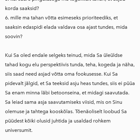
korda saaksid?
6. mille ma tahan võtta esimeseks prioriteediks, et
saaksin edaspidi elada valdava osa ajast tundes, mida
soovin?
Kui Sa oled endale selgeks teinud, mida Sa üleüldse
tahad kogu elu perspektiivis tunda, teha, kogeda ja näha,
siis saad need asjad võtta oma fookusesse. Kui Sa
pidevalt jälgid, et Sa teeksid asju heas tundes, siis ei püüa
Sa enam minna läbi betoonseina, et midagi saavutada.
Sa leiad sama asja saavutamiseks viisid, mis on Sinu
olemuse ja tahtega kooskõlas. Tõenäoliselt loobud Sa
püüdest kõiki olusid juhtida ja usaldad rohkem
universumit.