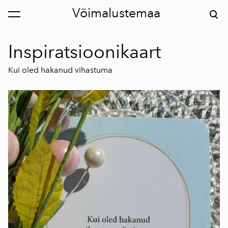
Võimalustemaa
lisati ostukorvi.
Vaata ostukorvi
Inspiratsioonikaart
Kui oled hakanud vihastuma